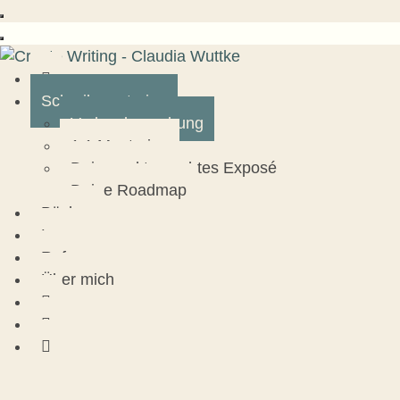
Schreibmentoring
Verlagsbewerbung
1:1 Mentoring
Dein marktgerechtes Exposé
Deine Roadmap
Bücher
Lesungen
Referenzen
Über mich