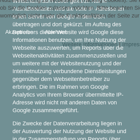
Nutzererfahrung zu verbessern (Tracking Cookies). Sie 
Wirtschaftsraum zuvor gekürzt. Nur in
ob Sie die Cookies zulassen möchten. Bitte beachten Si
Ausnahmefällen wird die volle IP-Adresse an
womöglich nicht mehr alle Funktionalitäten der Seite zu
einen Server von Google in den USA
übertragen und dort gekürzt. Im Auftrag des
Betreibers dieser Website wird Google diese
Akzeptieren
Ablehnen
Informationen benutzen, um Ihre Nutzung der
Weitere Informationen
|
Impre
Webseite auszuwerten, um Reports über die
Webseitenaktivitäten zusammenzustellen und
um weitere mit der Websitenutzung und der
Internetnutzung verbundene Dienstleistungen
gegenüber dem Webseitenbetreiber zu
erbringen. Die im Rahmen von Google
Analytics von Ihrem Browser übermittelte IP-
Adresse wird nicht mit anderen Daten von
Google zusammengeführt.
Die Zwecke der Datenverarbeitung liegen in
der Auswertung der Nutzung der Website und
in der Zusammenstellung von Reports über