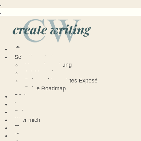
Schreibmentoring
Verlagsbewerbung
1:1 Mentoring
Dein marktgerechtes Exposé
Deine Roadmap
Bücher
Lesungen
Referenzen
Über mich