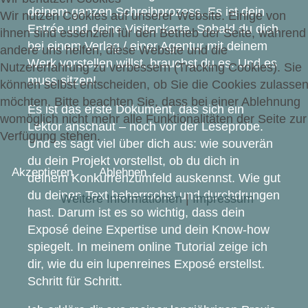
deinem ganzen Schreibprozess. Es ist dein
Wir nutzen Cookies auf unserer Website. Einige von
Entrée und deine Visitenkarte. Sobald du dich
ihnen sind essenziell für den Betrieb der Seite, während
bei einem Verlag / einer Agentur mit deinem
andere uns helfen, diese Website und die
Werk vorstellen willst, brauchst du es. Und es
Nutzererfahrung zu verbessern (Tracking Cookies). Sie
muss sitzen!
können selbst entscheiden, ob Sie die Cookies zulasse
möchten. Bitte beachten Sie, dass bei einer Ablehnung
Es ist das erste Dokument, das sich ein
womöglich nicht mehr alle Funktionalitäten der Seite zur
Lektor anschaut – noch vor der Leseprobe.
Verfügung stehen.
Und es sagt viel über dich aus: wie souverän
du dein Projekt vorstellst, ob du dich in
Akzeptieren
Ablehnen
deinem Konkurrenzumfeld auskennst. Wie gut
du deinen Text beherrschst und durchdrungen
Weitere Informationen
|
Impressum
hast. Darum ist es so wichtig, dass dein
Exposé deine Expertise und dein Know-how
spiegelt. In meinem online Tutorial zeige ich
dir, wie du ein lupenreines Exposé erstellst.
Schritt für Schritt.