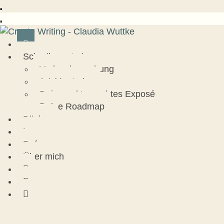
Schreibmentoring
Verlagsbewerbung
1:1 Mentoring
Dein marktgerechtes Exposé
Deine Roadmap
Bücher
Lesungen
Referenzen
Über mich